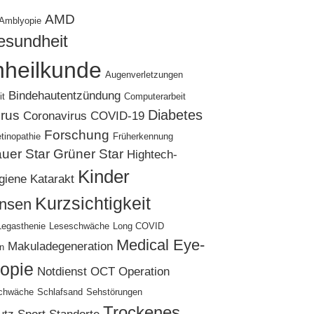
AMD
Amblyopie
sundheit
heilkunde
Augenverletzungen
Bindehautentzündung
it
Computerarbeit
Diabetes
rus
Coronavirus
COVID-19
Forschung
tinopathie
Früherkennung
uer Star
Grüner Star
Hightech-
Kinder
giene
Katarakt
Kurzsichtigkeit
insen
Legasthenie
Leseschwäche
Long COVID
Medical Eye-
Makuladegeneration
on
opie
Notdienst
OCT
Operation
schwäche
Schlafsand
Sehstörungen
Trockenes