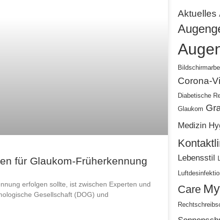
Aktuelles
Augenge
Augen
Bildschirmarbe
Corona-Vi
Diabetische Re
Gra
Glaukom
Medizin
Hy
Kontaktl
Lebensstil
gen für Glaukom-Früherkennung
Luftdesinfekti
ung erfolgen sollte, ist zwischen Experten und
My
Care
ologische Gesellschaft (DOG) und
Rechtschreib