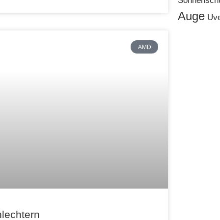
Sonnensch
Auge
Uve
AMD
lechtern