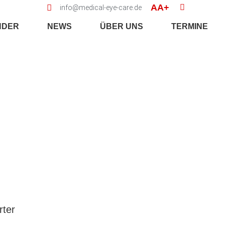
AA+
info@medical-eye-care.de
NDER
NEWS
ÜBER UNS
TERMINE
rter