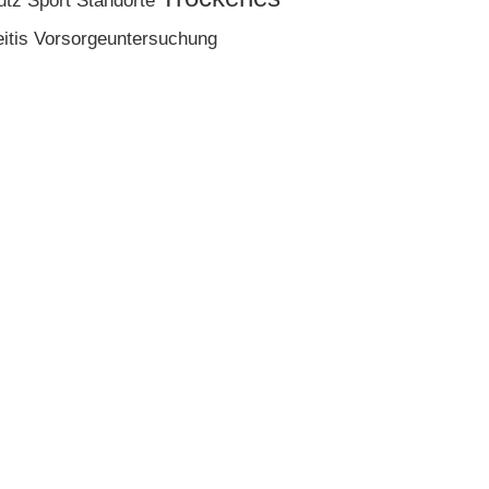
utz
Sport
Standorte
itis
Vorsorgeuntersuchung