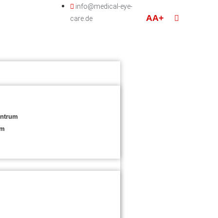
info@medical-eye-
AA+
care.de
entrum
um