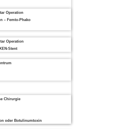
tar Operation
ion – Femto-Phako
tar Operation
XEN-Stent
entrum
he Chirurgie
ron oder Botulinumtoxin