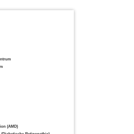
entrum
um
ion (AMD)
(Diabetische Retinopathie)