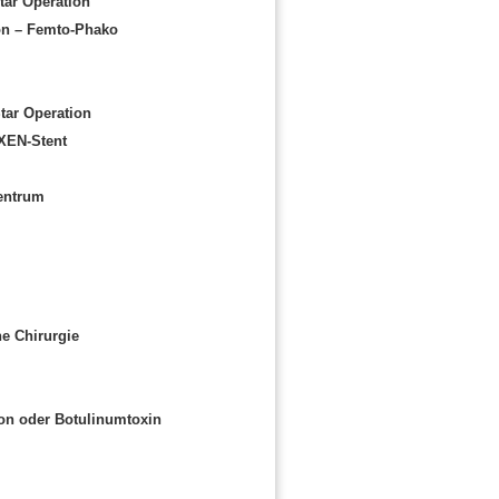
tar Operation
ion – Femto-Phako
tar Operation
XEN-Stent
entrum
he Chirurgie
ron oder Botulinumtoxin