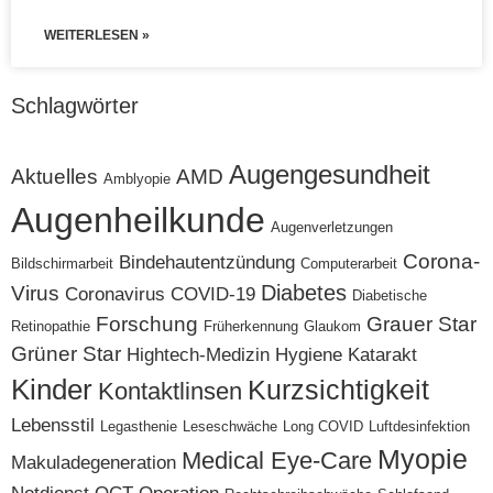
WEITERLESEN »
Schlagwörter
Augengesundheit
Aktuelles
AMD
Amblyopie
Augenheilkunde
Augenverletzungen
Corona-
Bindehautentzündung
Bildschirmarbeit
Computerarbeit
Diabetes
Virus
Coronavirus
COVID-19
Diabetische
Forschung
Grauer Star
Retinopathie
Früherkennung
Glaukom
Grüner Star
Hightech-Medizin
Hygiene
Katarakt
Kinder
Kurzsichtigkeit
Kontaktlinsen
Lebensstil
Legasthenie
Leseschwäche
Long COVID
Luftdesinfektion
Myopie
Medical Eye-Care
Makuladegeneration
Notdienst
OCT
Operation