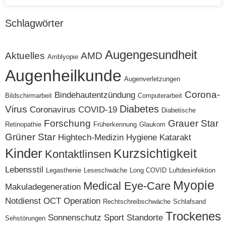
Schlagwörter
Augengesundheit
Aktuelles
AMD
Amblyopie
Augenheilkunde
Augenverletzungen
Corona-
Bindehautentzündung
Bildschirmarbeit
Computerarbeit
Diabetes
Virus
Coronavirus
COVID-19
Diabetische
Forschung
Grauer Star
Retinopathie
Früherkennung
Glaukom
Grüner Star
Hightech-Medizin
Hygiene
Katarakt
Kinder
Kurzsichtigkeit
Kontaktlinsen
Lebensstil
Legasthenie
Leseschwäche
Long COVID
Luftdesinfektion
Myopie
Medical Eye-Care
Makuladegeneration
Notdienst
OCT
Operation
Rechtschreibschwäche
Schlafsand
Trockenes
Sonnenschutz
Sport
Standorte
Sehstörungen