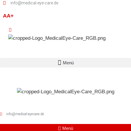
Zum
info@medical-eye-care.de
Inhalt
AA+
springen
info@medical-eye-care.de