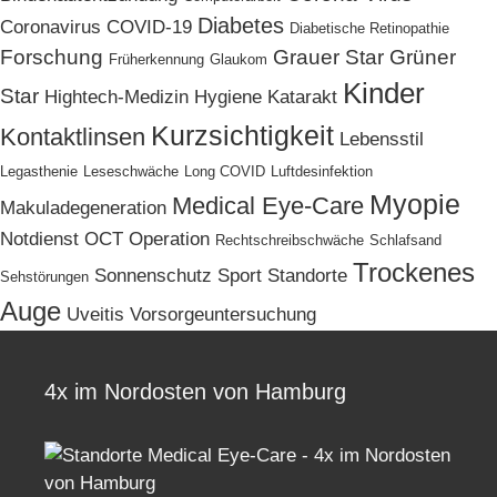
Diabetes
Coronavirus
COVID-19
Diabetische Retinopathie
Forschung
Grauer Star
Grüner
Früherkennung
Glaukom
Kinder
Star
Hightech-Medizin
Hygiene
Katarakt
Kurzsichtigkeit
Kontaktlinsen
Lebensstil
Legasthenie
Leseschwäche
Long COVID
Luftdesinfektion
Myopie
Medical Eye-Care
Makuladegeneration
Notdienst
OCT
Operation
Rechtschreibschwäche
Schlafsand
Trockenes
Sonnenschutz
Sport
Standorte
Sehstörungen
Auge
Uveitis
Vorsorgeuntersuchung
4x im Nordosten von Hamburg