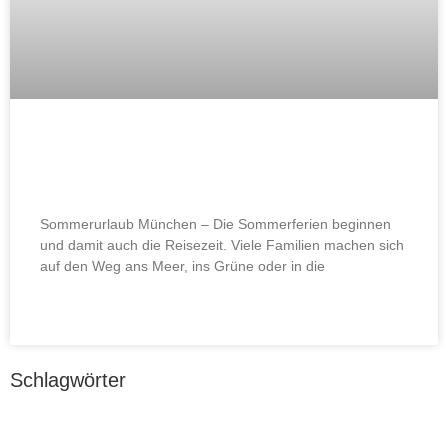
Wie man die Augen vor Schäden
durch UV-Strahlung schützt
Sommerurlaub München – Die Sommerferien beginnen
und damit auch die Reisezeit. Viele Familien machen sich
auf den Weg ans Meer, ins Grüne oder in die
WEITERLESEN »
Schlagwörter
Augengesundheit
Aktuelles
AMD
Amblyopie