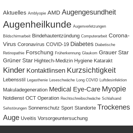
Augengesundheit
Aktuelles
AMD
Amblyopie
Augenheilkunde
Augenverletzungen
Corona-
Bindehautentzündung
Bildschirmarbeit
Computerarbeit
Diabetes
Virus
Coronavirus
COVID-19
Diabetische
Forschung
Grauer Star
Retinopathie
Früherkennung
Glaukom
Grüner Star
Hightech-Medizin
Hygiene
Katarakt
Kinder
Kurzsichtigkeit
Kontaktlinsen
Lebensstil
Legasthenie
Leseschwäche
Long COVID
Luftdesinfektion
Myopie
Medical Eye-Care
Makuladegeneration
Notdienst
OCT
Operation
Rechtschreibschwäche
Schlafsand
Trockenes
Sonnenschutz
Sport
Standorte
Sehstörungen
Auge
Uveitis
Vorsorgeuntersuchung